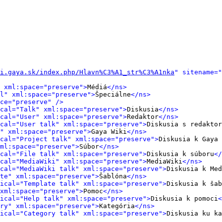
i.gaya.sk/index.php/Hlavn%C3%A1_str%C3%A1nka
" sitename="
 xml:space="preserve">
Médiá
</ns>
l" xml:space="preserve">
Špeciálne
</ns>
ce="preserve" />
cal="Talk" xml:space="preserve">
Diskusia
</ns>
cal="User" xml:space="preserve">
Redaktor
</ns>
cal="User talk" xml:space="preserve">
Diskusia s redaktor
" xml:space="preserve">
Gaya Wiki
</ns>
cal="Project talk" xml:space="preserve">
Diskusia k Gaya 
ml:space="preserve">
Súbor
</ns>
cal="File talk" xml:space="preserve">
Diskusia k súboru
</
cal="MediaWiki" xml:space="preserve">
MediaWiki
</ns>
cal="MediaWiki talk" xml:space="preserve">
Diskusia k Med
te" xml:space="preserve">
Šablóna
</ns>
ical="Template talk" xml:space="preserve">
Diskusia k šab
xml:space="preserve">
Pomoc
</ns>
ical="Help talk" xml:space="preserve">
Diskusia k pomoci
<
ry" xml:space="preserve">
Kategória
</ns>
ical="Category talk" xml:space="preserve">
Diskusia ku ka