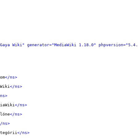
Gaya Wiki" generator="MediaWiki 1.18.0" phpversion="5.4.
om
</ns>
Wiki
</ns>
ns>
iaWiki
</ns>
lóne
</ns>
/ns>
tegórii
</ns>