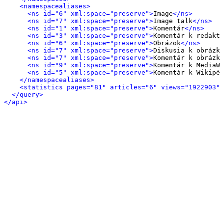
<namespacealiases>
<ns id="6" xml:space="preserve">
Image
</ns>
<ns id="7" xml:space="preserve">
Image talk
</ns>
<ns id="1" xml:space="preserve">
Komentár
</ns>
<ns id="3" xml:space="preserve">
Komentár k redakt
<ns id="6" xml:space="preserve">
Obrázok
</ns>
<ns id="7" xml:space="preserve">
Diskusia k obrázk
<ns id="7" xml:space="preserve">
Komentár k obrázk
<ns id="9" xml:space="preserve">
Komentár k MediaW
<ns id="5" xml:space="preserve">
Komentár k Wikipé
</namespacealiases>
<statistics pages="81" articles="6" views="1922903"
</query>
</api>