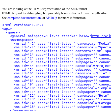
You are looking at the HTML representation of the XML format.
HTML is good for debugging, but probably is not suitable for your application.
See
complete documentation
, or
API help
for more information.
<?xml version="1.0"?>
<api>
<query>
<general mainpage="Hlavná stránka" base="
http://wik
<namespaces>
<ns id="-2" case="first-letter" canonical="Media"
<ns id="-1" case="first-letter" canonical="Specia
<ns id="0" case="first-letter" content="" xml:spa
<ns id="1" case="first-letter" subpages="" canoni
<ns id="2" case="first-letter" subpages="" canoni
<ns id="3" case="first-letter" subpages="" canoni
<ns id="4" case="first-letter" canonical="Project
<ns id="5" case="first-letter" subpages="" canoni
<ns id="6" case="first-letter" canonical="File" x
<ns id="7" case="first-letter" subpages="" canoni
<ns id="8" case="first-letter" subpages="" canoni
<ns id="9" case="first-letter" subpages="" canoni
<ns id="10" case="first-letter" canonical="Templa
<ns id="11" case="first-letter" subpages="" canon
<ns id="12" case="first-letter" canonical="Help" 
<ns id="13" case="first-letter" subpages="" canon
<ns id="14" case="first-letter" canonical="Catego
<ns id="15" case="first-letter" subpages="" canon
</namespaces>