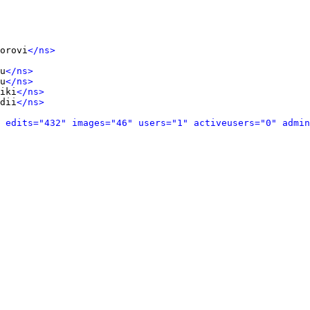
orovi
</ns>
u
</ns>
u
</ns>
iki
</ns>
dii
</ns>
 edits="432" images="46" users="1" activeusers="0" admin