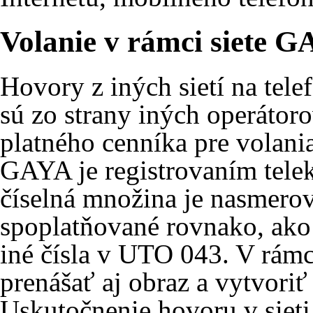
Volanie v rámci siete G
Hovory z iných sietí na te
sú zo strany iných operátor
platného cenníka pre volania
GAYA je registrovaním tel
číselná množina je nasmer
spoplatňované rovnako, ako
iné čísla v UTO 043. V rámc
prenášať aj obraz a vytvoriť
Uskutočnenie hovoru v sieti 