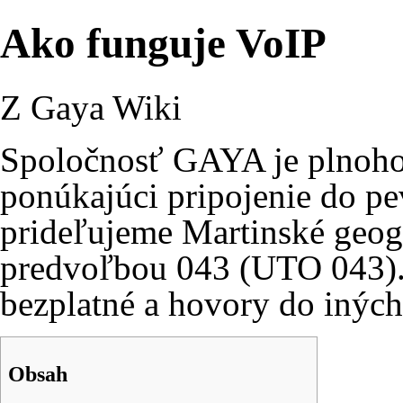
Ako funguje VoIP
Z Gaya Wiki
Spoločnosť GAYA je plnoho
ponúkajúci pripojenie do pev
prideľujeme Martinské geogra
predvoľbou 043 (UTO 043). 
bezplatné a hovory do iných
Obsah