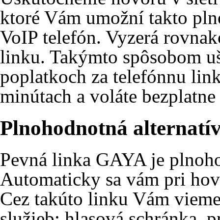
ktoré Vám umožní takto pln
VoIP telefón. Vyzerá rovnak
linku. Takýmto spôsobom uš
poplatkoch za telefónnu link
minútach a voláte bezplatne 
Plnohodnotná alternatí
Pevná linka GAYA je plnohod
Automaticky sa vám pri hovo
Cez takúto linku Vám vieme
služieb: hlasová schránka, p