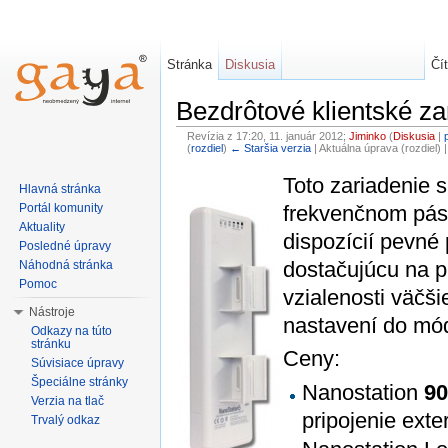
Stránka
Diskusia
Čí
Bezdrôtové klientské za
Revízia z 17:20, 11. január 2012;
Jiminko
(
Diskusia
|
(
rozdiel
)
← Staršia verzia
| Aktuálna úprava (rozdiel) 
Toto zariadenie s
Hlavná stránka
frekvenčnom pás
Portál komunity
Aktuality
dispozícií pevné
Posledné úpravy
dostačujúcu na p
Náhodná stránka
Pomoc
vzialenosti väčš
Nástroje
nastavení do módu
Odkazy na túto
stránku
Ceny:
Súvisiace úpravy
Špeciálne stránky
Nanostation
90
Verzia na tlač
pripojenie exte
Trvalý odkaz