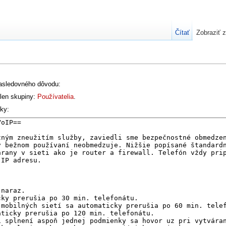
Čítať
Zobraziť z
nasledovného dôvodu:
člen skupiny:
Používatelia
.
nky: