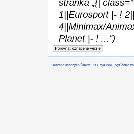
stránka „{| class="
1||Eurosport |- ! 2
4||Minimax/Animax 
Planet |- ! ...“)
Ochrana osobných údajov
O Gaya Wiki
Vylúčenie z