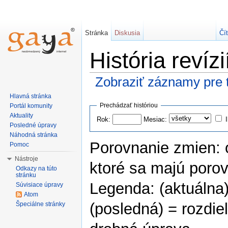
Stránka
Diskusia
Čí
História revízi
Zobraziť záznamy pre t
Hlavná stránka
Prechádzať históriou
Portál komunity
Aktuality
Rok:
Mesiac:
Posledné úpravy
Náhodná stránka
Porovnanie zmien: o
Pomoc
Nástroje
ktoré sa majú porovn
Odkazy na túto
stránku
Legenda: (aktuálna) 
Súvisiace úpravy
Atom
(posledná) = rozdiel
Špeciálne stránky