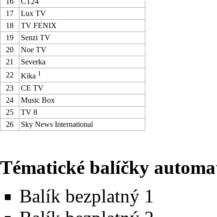
16
ČT24
17
Lux TV
18
TV FENIX
19
Senzi TV
20
Noe TV
21
Severka
1
22
Kika
23
CE TV
24
Music Box
25
TV 8
26
Sky News International
Tématické balíčky automat
Balík bezplatný 1