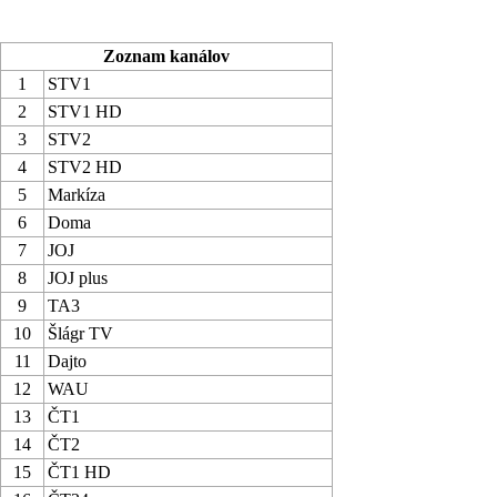
Zoznam kanálov
1
STV1
2
STV1 HD
3
STV2
4
STV2 HD
5
Markíza
6
Doma
7
JOJ
8
JOJ plus
9
TA3
10
Šlágr TV
11
Dajto
12
WAU
13
ČT1
14
ČT2
15
ČT1 HD