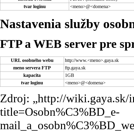
tvar loginu
<meno>@<domena>
Nastavenia služby osob
FTP a WEB server pre sp
URL osobného webu
http://www
.<meno>.gaya.sk
meno servera FTP
ftp.gaya.sk
kapacita
1GB
tvar loginu
<meno>@<domena>
Zdroj: „
http://wiki.gaya.sk/
title=Osobn%C3%BD_e-
mail_a_osobn%C3%BD_we