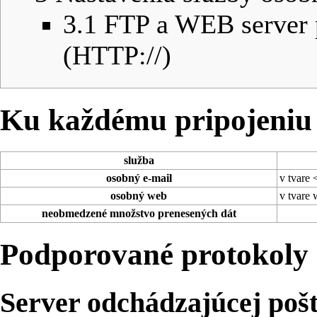
3.1
FTP a WEB server 
(HTTP://)
Ku každému pripojeniu 
služba
osobný e-mail
v tvare
osobný web
v tvare
neobmedzené množstvo prenesených dát
Podporované protokoly a
Server odchádzajúcej po