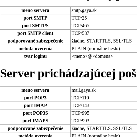
meno servera
smtp.gaya.sk
port SMTP
TCP/25
port SMTPS
TCP/465
port SMTP client
TCP/587
podporované zabezpečenie
žiadne, STARTTLS, SSL/TLS
metóda overenia
PLAIN (normálne heslo)
tvar loginu
<meno>@<domena>
Server prichádzajúcej po
meno servera
mail.gaya.sk
port POP3
TCP/110
port IMAP
TCP/143
port POP3S
TCP/995
port IMAPS
TCP/993
podporované zabezpečenie
žiadne, STARTTLS, SSL/TLS
metóda overenia
PLAIN (normálne heslo)