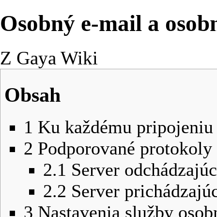
Osobný e-mail a osob
Z Gaya Wiki
Obsah
1
Ku každému pripojeniu n
2
Podporované protokoly 
2.1
Server odchádzajú
2.2
Server prichádzajú
3
Nastavenia služby oso