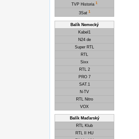
1
TVP Historia
1
3Sat
Balík Nemecký
Kabel1
N24 de
Super RTL
RTL
Sixx
RTL 2
PRO 7
SAT.1
N-TV
RTL Nitro
VOX
Balík Maďarský
RTL Klub
RTL II HU