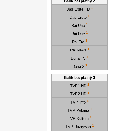
Balík bezplatný 2
1
Das Erste HD
1
Das Erste
1
Rai Uno
1
Rai Due
1
Rai Tre
1
Rai News
1
Duna TV
1
Duna 2
Balík bezplatný 3
1
TVP1 HD
1
TVP2 HD
1
TVP Info
1
TVP Polonia
1
TVP Kultura
1
TVP Rozrywka