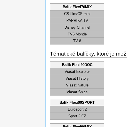
Balík Flexi70MIX
CS film/CS mini
PAPRIKA TV
Disney Channel
TV5 Monde
TV 8
Tématické balíčky, ktoré je mož
Balík Flexi90DOC
Viasat Explorer
Viasat History
Viasat Nature
Viasat Spice
Balík Flexi90SPORT
Eurosport 2
Sport 2 CZ
Balík Flexi90MIX