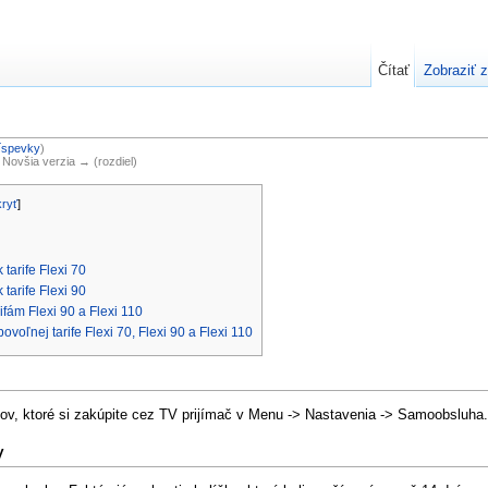
Čítať
Zobraziť z
íspevky
)
| Novšia verzia → (rozdiel)
kryť
]
tarife Flexi 70
tarife Flexi 90
ifám Flexi 90 a Flexi 110
ovoľnej tarife Flexi 70, Flexi 90 a Flexi 110
lov, ktoré si zakúpite cez TV prijímač v Menu -> Nastavenia -> Samoobsluha.
v