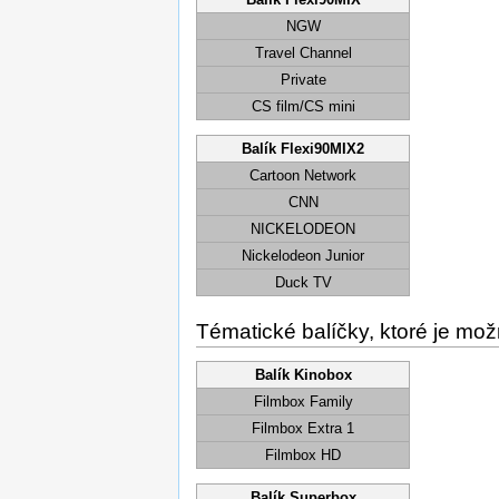
NGW
Travel Channel
Private
CS film/CS mini
Balík Flexi90MIX2
Cartoon Network
CNN
NICKELODEON
Nickelodeon Junior
Duck TV
Tématické balíčky, ktoré je mož
Balík Kinobox
Filmbox Family
Filmbox Extra 1
Filmbox HD
Balík Superbox