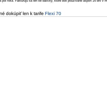
za pol roka. Faktúrujú sa len tie balíčky, ktoré boli používané aspoň 14 dní 
né dokúpiť len k tarife
Flexi 70