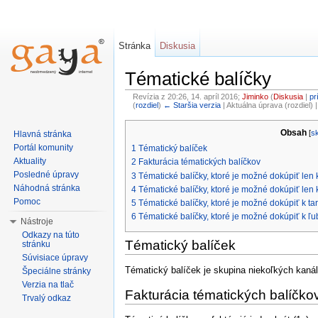
Stránka
Diskusia
Tématické balíčky
Revízia z 20:26, 14. apríl 2016;
Jiminko
(
Diskusia
|
pr
(
rozdiel
)
← Staršia verzia
| Aktuálna úprava (rozdiel) 
Obsah
[
s
Hlavná stránka
Portál komunity
1
Tématický balíček
Aktuality
2
Fakturácia tématických balíčkov
Posledné úpravy
3
Tématické balíčky, ktoré je možné dokúpiť len k 
Náhodná stránka
4
Tématické balíčky, ktoré je možné dokúpiť len k 
Pomoc
5
Tématické balíčky, ktoré je možné dokúpiť k tar
6
Tématické balíčky, ktoré je možné dokúpiť k ľub
Nástroje
Odkazy na túto
Tématický balíček
stránku
Súvisiace úpravy
Tématický balíček je skupina niekoľkých kaná
Špeciálne stránky
Verzia na tlač
Fakturácia tématických balíčko
Trvalý odkaz