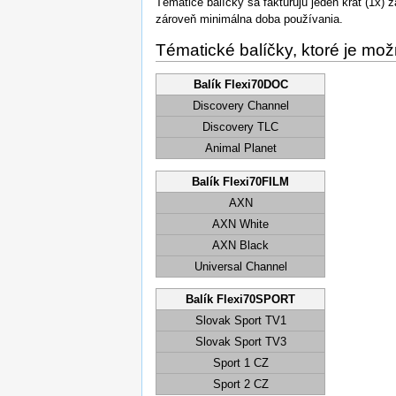
Tématicé balíčky sa faktúrujú jeden krát (1x) 
zároveň minimálna doba používania.
Tématické balíčky, ktoré je mož
Balík Flexi70DOC
Discovery Channel
Discovery TLC
Animal Planet
Balík Flexi70FILM
AXN
AXN White
AXN Black
Universal Channel
Balík Flexi70SPORT
Slovak Sport TV1
Slovak Sport TV3
Sport 1 CZ
Sport 2 CZ