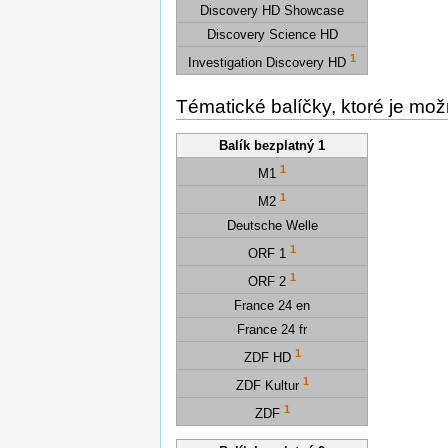
Discovery HD Showcase
Discovery Science HD
1
Investigation Discovery HD
Tématické balíčky, ktoré je mož
Balík bezplatný 1
1
M1
1
M2
Deutsche Welle
1
ORF 1
1
ORF 2
France 24 en
France 24 fr
1
ZDF HD
1
ZDF Kultur
1
ZDF