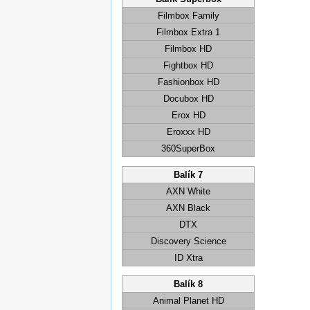
Filmbox Family
Filmbox Extra 1
Filmbox HD
Fightbox HD
Fashionbox HD
Docubox HD
Erox HD
Eroxxx HD
360SuperBox
Balík 7
AXN White
AXN Black
DTX
Discovery Science
ID Xtra
Balík 8
Animal Planet HD