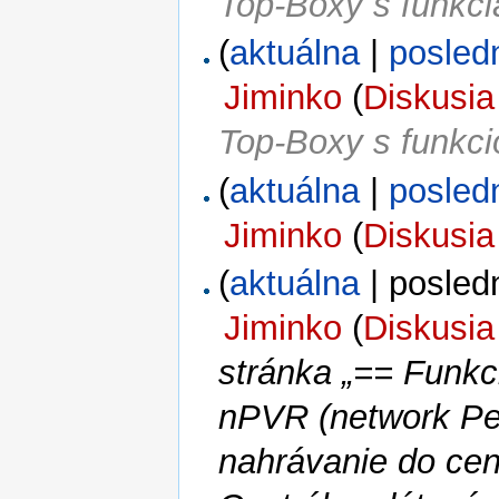
Top-Boxy s funkc
(
aktuálna
|
posled
Jiminko
(
Diskusia
Top-Boxy s funkc
(
aktuálna
|
posled
Jiminko
(
Diskusia
(
aktuálna
| posled
Jiminko
(
Diskusia
stránka „== Funk
nPVR (network Pe
nahrávanie do cen