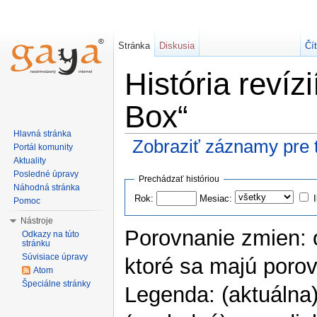
Stránka
Diskusia
Čí
História revíz
Box“
Hlavná stránka
Zobraziť záznamy pre t
Portál komunity
Aktuality
Posledné úpravy
Prechádzať históriou
Náhodná stránka
Rok:
Mesiac:
Pomoc
Nástroje
Porovnanie zmien: o
Odkazy na túto
stránku
Súvisiace úpravy
ktoré sa majú porovn
Atom
Špeciálne stránky
Legenda: (aktuálna) 