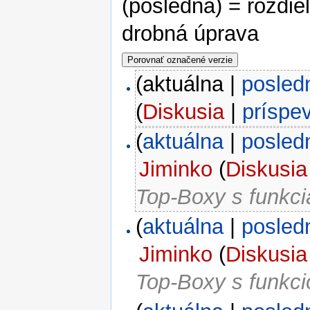
(posledná) = rozdiel
drobná úprava
(aktuálna |
posled
(
Diskusia
|
príspe
(
aktuálna
|
posled
Jiminko
(
Diskusia
Top-Boxy s funkc
(
aktuálna
|
posled
Jiminko
(
Diskusia
Top-Boxy s funkc