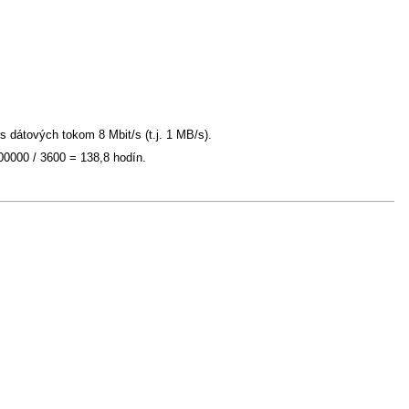
átových tokom 8 Mbit/s (t.j. 1 MB/s).
0000 / 3600 = 138,8 hodín.