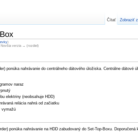
Čítať
Zobraziť z
-Box
pevky
)
| Novšia verzia → (rozdiel)
r) ponúka nahrávanie do centrálneho dátového úložiska. Centrálne dátové úl
ogramov naraz
ypnutý
ebu elektriny (neobsahuje HDD)
ahrávaná relácia nahrá od začiatku
ky vymažú
rder) ponúka nahrávanie na HDD zabudovaný do Set-Top-Boxu. Doporučená k