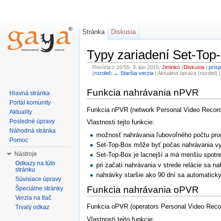
Stránka
Diskusia
Typy zariadení Set-Top
Revízia z 10:55, 3. jún 2015;
Jiminko
(
Diskusia
|
prís
(
rozdiel
)
← Staršia verzia
| Aktuálna úprava (rozdiel) 
Funkcia nahrávania nPVR
Hlavná stránka
Portál komunity
Funkcia nPVR (network Personal Video Recorde
Aktuality
Posledné úpravy
Vlastnosti tejto funkcie:
Náhodná stránka
možnosť nahrávania ľubovoľného počtu pr
Pomoc
Set-Top-Box môže byť počas nahrávania v
Nástroje
Set-Top-Box je lacnejší a má menšiu spotr
Odkazy na túto
pri začatí nahrávania v strede relácie sa n
stránku
nahrávky staršie ako 90 dní sa automatic
Súvisiace úpravy
Funkcia nahrávania oPVR
Špeciálne stránky
Verzia na tlač
Funkcia oPVR (operators Personal Video Reco
Trvalý odkaz
Vlastnosti tejto funkcie: