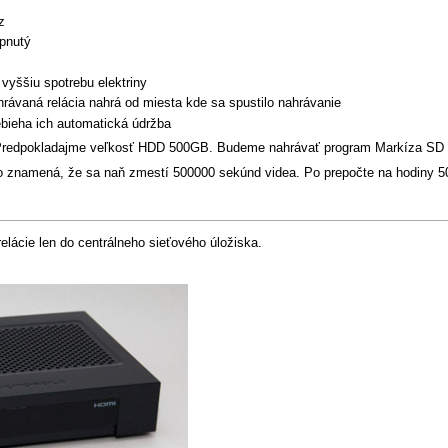
z
pnutý
 vyššiu spotrebu elektriny
ahrávaná relácia nahrá od miesta kde sa spustilo nahrávanie
ebieha ich automatická údržba
redpokladajme veľkosť HDD 500GB. Budeme nahrávať program Markíza SD s d
 znamená, že sa naň zmestí 500000 sekúnd videa. Po prepočte na hodiny 50
lácie len do centrálneho sieťového úložiska.