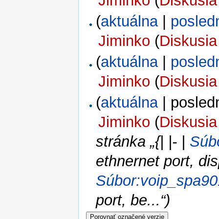
Jiminko
(
Diskusia
(
aktuálna
|
posled
Jiminko
(
Diskusia
(
aktuálna
|
posled
Jiminko
(
Diskusia
(
aktuálna
| posled
Jiminko
(
Diskusia
stránka „{| |- |
Súbo
ethnernet port, disp
Súbor:voip_spa90
port, be...“)