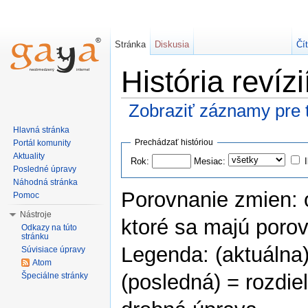
Stránka
Diskusia
Čí
História revízi
Zobraziť záznamy pre t
Hlavná stránka
Prechádzať históriou
Portál komunity
Aktuality
Rok:
Mesiac:
Posledné úpravy
Náhodná stránka
Porovnanie zmien: o
Pomoc
Nástroje
ktoré sa majú porovn
Odkazy na túto
stránku
Legenda: (aktuálna) 
Súvisiace úpravy
Atom
(posledná) = rozdiel
Špeciálne stránky