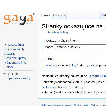
Stránka
Diskusia
Čí
Stránky odkazujúce na 
←
Tématické balíčky
Odkazy na túto stránku
Hlavná stránka
Page:
Portál komunity
Aktuality
Posledné úpravy
Filtre
Náhodná stránka
skryť
transklúzie |
skryť
odkazy |
skryť
pres
Pomoc
Nástroje
Nasledujúce stránky odkazujú na
Tématické b
Špeciálne stránky
Zobraziť (predchádzajúcich 50 | nasledujúcich 5
Hlavná stránka
‎
(
← odkazy
)
Zobraziť (predchádzajúcich 50 | nasledujúcich 5
Ochrana osobných údajov
O Gaya Wiki
Vylúčenie z