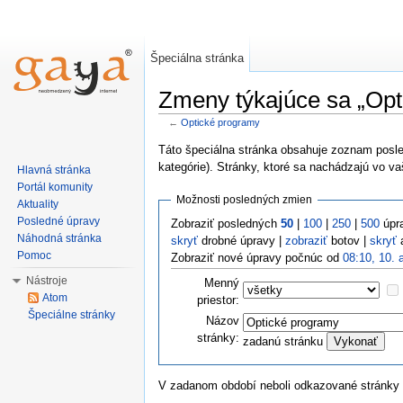
Špeciálna stránka
Zmeny týkajúce sa „Opt
←
Optické programy
Táto špeciálna stránka obsahuje zoznam posl
kategórie). Stránky, ktoré sa nachádzajú vo 
Hlavná stránka
Portál komunity
Možnosti posledných zmien
Aktuality
Posledné úpravy
Zobraziť posledných
50
|
100
|
250
|
500
úpr
Náhodná stránka
skryť
drobné úpravy |
zobraziť
botov |
skryť
a
Pomoc
Zobraziť nové úpravy počnúc od
08:10, 10. 
Nástroje
Menný
Atom
priestor:
Špeciálne stránky
Názov
stránky:
zadanú stránku
V zadanom období neboli odkazované stránky