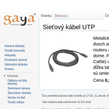
Stránka
Diskusia
Čí
Sieťový kábel UTP
Metalic
dvoch ak
Hlavná stránka
routeru 
Portál komunity
dome. P
Aktuality
Posledné úpravy
Cat5e) 
Náhodná stránka
dĺžka t
Pomoc
sú umie
Nástroje
Cena
0
Odkazy na túto
stránku
Súvisiace úpravy
Špeciálne stránky
Čas poslednej úpravy tejto stránky je 17:15, 11. január 2
Verzia na tlač
Táto stránka bola navštívená 14 071-krát.
Trvalý odkaz