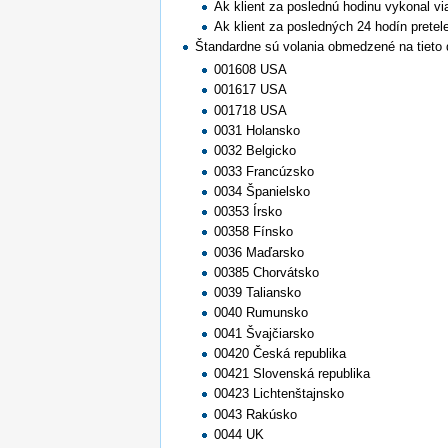
Ak klient za poslednú hodinu vykonal vi
Ak klient za posledných 24 hodín pretel
Štandardne sú volania obmedzené na tieto 
001608 USA
001617 USA
001718 USA
0031 Holansko
0032 Belgicko
0033 Francúzsko
0034 Španielsko
00353 Írsko
00358 Fínsko
0036 Maďarsko
00385 Chorvátsko
0039 Taliansko
0040 Rumunsko
0041 Švajčiarsko
00420 Česká republika
00421 Slovenská republika
00423 Lichtenštajnsko
0043 Rakúsko
0044 UK