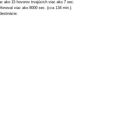
ac ako 15 hovorov trvajúcich viac ako 7 sec.
efonoval viac ako 8000 sec. (cca 134 min.).
destinácie: