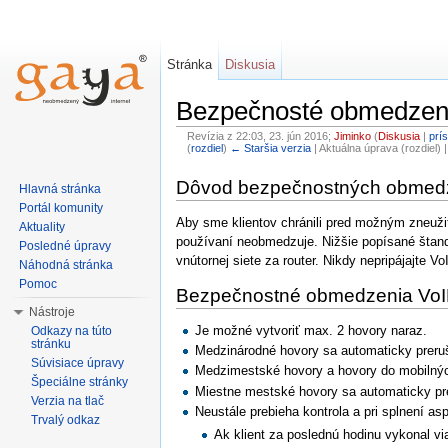
Stránka
Diskusia
Bezpečnosté obmedzen
Revízia z 22:03, 23. jún 2016;
Jiminko
(
Diskusia
|
prí
(
rozdiel
)
← Staršia verzia
| Aktuálna úprava (rozdiel) 
Dôvod bezpečnostných obmed
Hlavná stránka
Portál komunity
Aby sme klientov chránili pred možným zneuži
Aktuality
používaní neobmedzuje. Nižšie popísané štanda
Posledné úpravy
vnútornej siete za router. Nikdy nepripájajte V
Náhodná stránka
Pomoc
Bezpečnostné obmedzenia Vo
Nástroje
Je možné vytvoriť max. 2 hovory naraz.
Odkazy na túto
stránku
Medzinárodné hovory sa automaticky preruši
Súvisiace úpravy
Medzimestské hovory a hovory do mobilných 
Špeciálne stránky
Miestne mestské hovory sa automaticky pre
Verzia na tlač
Neustále prebieha kontrola a pri splnení as
Trvalý odkaz
Ak klient za poslednú hodinu vykonal vi