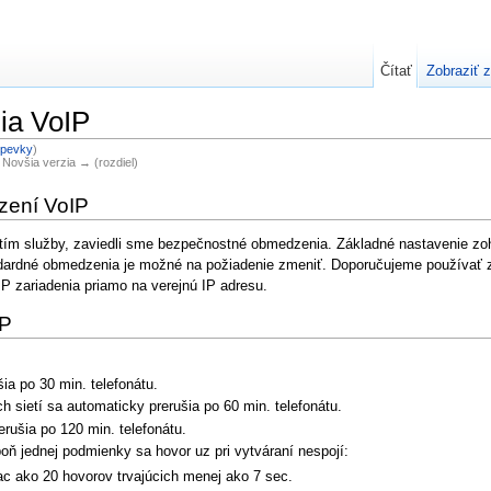
Čítať
Zobraziť z
ia VoIP
spevky
)
| Novšia verzia → (rozdiel)
zení VoIP
tím služby, zaviedli sme bezpečnostné obmedzenia. Základné nastavenie zoh
rdné obmedzenia je možné na požiadenie zmeniť. Doporučujeme používať zákla
oIP zariadenia priamo na verejnú IP adresu.
IP
a po 30 min. telefonátu.
sietí sa automaticky prerušia po 60 min. telefonátu.
rušia po 120 min. telefonátu.
poň jednej podmienky sa hovor uz pri vytváraní nespojí:
ac ako 20 hovorov trvajúcich menej ako 7 sec.